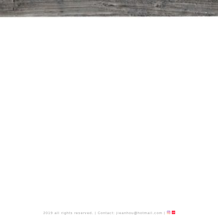
2019 all rights reserved.
|
Contact:
jieanhou@hotmail.com
|